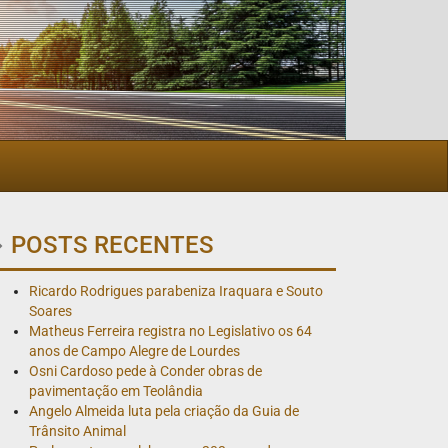
POSTS RECENTES
Ricardo Rodrigues parabeniza Iraquara e Souto
Soares
Matheus Ferreira registra no Legislativo os 64
anos de Campo Alegre de Lourdes
Osni Cardoso pede à Conder obras de
pavimentação em Teolândia
Angelo Almeida luta pela criação da Guia de
Trânsito Animal