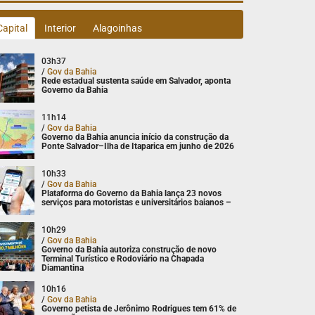
Capital
Interior
Alagoinhas
03h37
/
Gov da Bahia
Rede estadual sustenta saúde em Salvador, aponta
Governo da Bahia
11h14
/
Gov da Bahia
Governo da Bahia anuncia início da construção da
Ponte Salvador–Ilha de Itaparica em junho de 2026
10h33
/
Gov da Bahia
Plataforma do Governo da Bahia lança 23 novos
serviços para motoristas e universitários baianos –
10h29
/
Gov da Bahia
Governo da Bahia autoriza construção de novo
Terminal Turístico e Rodoviário na Chapada
Diamantina
10h16
/
Gov da Bahia
Governo petista de Jerônimo Rodrigues tem 61% de