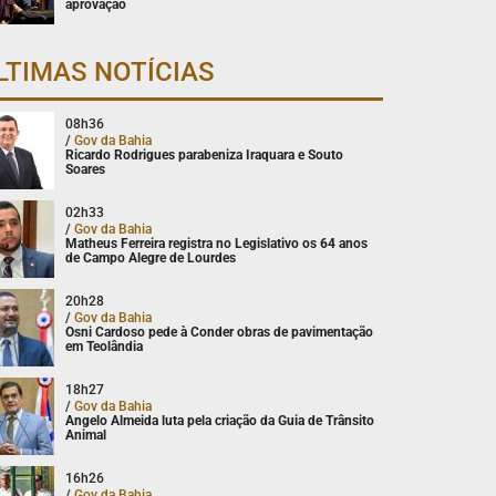
aprovação
LTIMAS NOTÍCIAS
08h36
/
Gov da Bahia
Ricardo Rodrigues parabeniza Iraquara e Souto
Soares
02h33
/
Gov da Bahia
Matheus Ferreira registra no Legislativo os 64 anos
de Campo Alegre de Lourdes
20h28
/
Gov da Bahia
Osni Cardoso pede à Conder obras de pavimentação
em Teolândia
18h27
/
Gov da Bahia
Angelo Almeida luta pela criação da Guia de Trânsito
Animal
16h26
/
Gov da Bahia