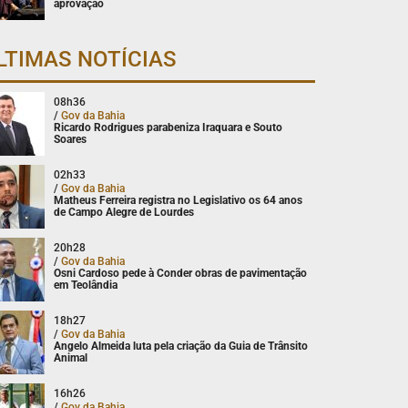
aprovação
LTIMAS NOTÍCIAS
08h36
/
Gov da Bahia
Ricardo Rodrigues parabeniza Iraquara e Souto
Soares
02h33
/
Gov da Bahia
Matheus Ferreira registra no Legislativo os 64 anos
de Campo Alegre de Lourdes
20h28
/
Gov da Bahia
Osni Cardoso pede à Conder obras de pavimentação
em Teolândia
18h27
/
Gov da Bahia
Angelo Almeida luta pela criação da Guia de Trânsito
Animal
16h26
/
Gov da Bahia