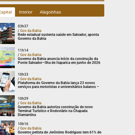
Capital
Interior
Alagoinhas
03h37
/
Gov da Bahia
Rede estadual sustenta saúde em Salvador, aponta
Governo da Bahia
11h14
/
Gov da Bahia
Governo da Bahia anuncia início da construção da
Ponte Salvador–Ilha de Itaparica em junho de 2026
10h33
/
Gov da Bahia
Plataforma do Governo da Bahia lança 23 novos
serviços para motoristas e universitários baianos –
10h29
/
Gov da Bahia
Governo da Bahia autoriza construção de novo
Terminal Turístico e Rodoviário na Chapada
Diamantina
10h16
/
Gov da Bahia
Governo petista de Jerônimo Rodrigues tem 61% de