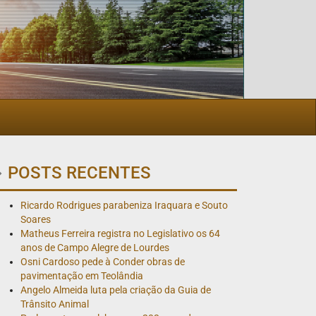
POSTS RECENTES
Ricardo Rodrigues parabeniza Iraquara e Souto
Soares
Matheus Ferreira registra no Legislativo os 64
anos de Campo Alegre de Lourdes
Osni Cardoso pede à Conder obras de
pavimentação em Teolândia
Angelo Almeida luta pela criação da Guia de
Trânsito Animal