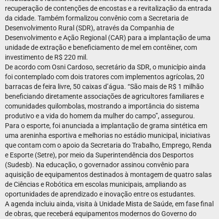
recuperação de contenções de encostas e a revitalização da entrada
da cidade. Também formalizou convênio com a Secretaria de
Desenvolvimento Rural (SDR), através da Companhia de
Desenvolvimento e Ação Regional (CAR) para a implantação de uma
unidade de extração e beneficiamento de mel em contêiner, com
investimento de R$ 220 mil.
De acordo com Osni Cardoso, secretário da SDR, o município ainda
foi contemplado com dois tratores com implementos agrícolas, 20
barracas de feira livre, 50 caixas d’água. “São mais de R$ 1 milhão
beneficiando diretamente associações de agricultores familiares e
comunidades quilombolas, mostrando a importância do sistema
produtivo e a vida do homem da mulher do campo”, assegurou.
Para o esporte, foi anunciada a implantação de grama sintética em
uma areninha esportiva e melhorias no estádio municipal, iniciativas
que contam com o apoio da Secretaria do Trabalho, Emprego, Renda
e Esporte (Setre), por meio da Superintendência dos Desportos
(Sudesb). Na educação, o governador assinou convênio para
aquisição de equipamentos destinados à montagem de quatro salas
de Ciências e Robótica em escolas municipais, ampliando as
oportunidades de aprendizado e inovação entre os estudantes.
A agenda incluiu ainda, visita à Unidade Mista de Saúde, em fase final
de obras, que receberá equipamentos modernos do Governo do