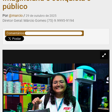
público
Por
@marcio
/
29 de outubro de 2025
Diretor Geral: Márcio Gomes (75) 9.9995-9194
Comentários