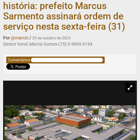
história: prefeito Marcus
Sarmento assinará ordem de
serviço nesta sexta-feira (31)
Por
@marcio
/
29 de outubro de 2025
Diretor Geral: Márcio Gomes (75) 9.9995-9194
Comentários