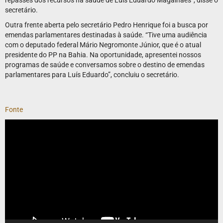
repasses dos recursos na saúde de Luís Eduardo Magalhães”, disse o
secretário.
Outra frente aberta pelo secretário Pedro Henrique foi a busca por
emendas parlamentares destinadas à saúde. “Tive uma audiência
com o deputado federal Mário Negromonte Júnior, que é o atual
presidente do PP na Bahia. Na oportunidade, apresentei nossos
programas de saúde e conversamos sobre o destino de emendas
parlamentares para Luís Eduardo”, concluiu o secretário.
Fonte
Tocador
de
vídeo