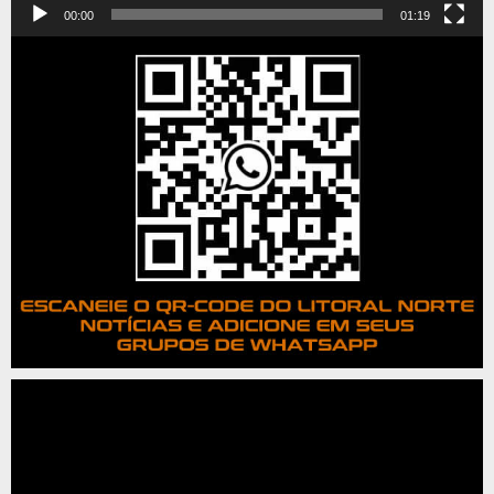
00:00
01:19
Tocador
de
vídeo