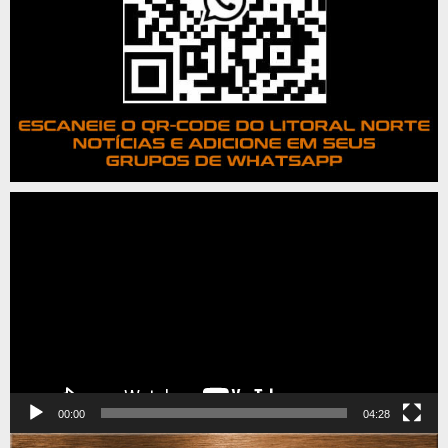
Tocador
de
vídeo
00:00
04:28