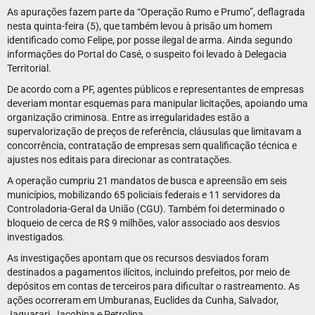
As apurações fazem parte da “Operação Rumo e Prumo”, deflagrada
nesta quinta-feira (5), que também levou à prisão um homem
identificado como Felipe, por posse ilegal de arma. Ainda segundo
informações do Portal do Casé, o suspeito foi levado à Delegacia
Territorial.
De acordo com a PF, agentes públicos e representantes de empresas
deveriam montar esquemas para manipular licitações, apoiando uma
organização criminosa. Entre as irregularidades estão a
supervalorização de preços de referência, cláusulas que limitavam a
concorrência, contratação de empresas sem qualificação técnica e
ajustes nos editais para direcionar as contratações.
A operação cumpriu 21 mandatos de busca e apreensão em seis
municípios, mobilizando 65 policiais federais e 11 servidores da
Controladoria-Geral da União (CGU). Também foi determinado o
bloqueio de cerca de R$ 9 milhões, valor associado aos desvios
investigados.
As investigações apontam que os recursos desviados foram
destinados a pagamentos ilícitos, incluindo prefeitos, por meio de
depósitos em contas de terceiros para dificultar o rastreamento. As
ações ocorreram em Umburanas, Euclides da Cunha, Salvador,
Jaguarari, Jacobina e Petrolina.