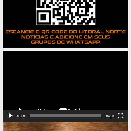
Tocador
de
vídeo
00:00
04:28