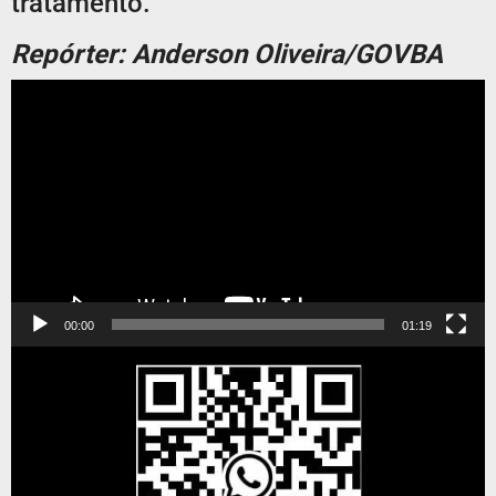
tratamento.
Repórter: Anderson Oliveira/GOVBA
Tocador
de
vídeo
00:00
01:19