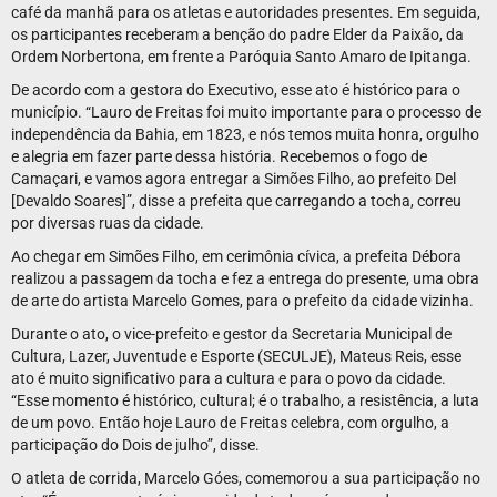
café da manhã para os atletas e autoridades presentes. Em seguida,
os participantes receberam a benção do padre Elder da Paixão, da
Ordem Norbertona, em frente a Paróquia Santo Amaro de Ipitanga.
De acordo com a gestora do Executivo, esse ato é histórico para o
município. “Lauro de Freitas foi muito importante para o processo de
independência da Bahia, em 1823, e nós temos muita honra, orgulho
e alegria em fazer parte dessa história. Recebemos o fogo de
Camaçari, e vamos agora entregar a Simões Filho, ao prefeito Del
[Devaldo Soares]”, disse a prefeita que carregando a tocha, correu
por diversas ruas da cidade.
Ao chegar em Simões Filho, em cerimônia cívica, a prefeita Débora
realizou a passagem da tocha e fez a entrega do presente, uma obra
de arte do artista Marcelo Gomes, para o prefeito da cidade vizinha.
Durante o ato, o vice-prefeito e gestor da Secretaria Municipal de
Cultura, Lazer, Juventude e Esporte (SECULJE), Mateus Reis, esse
ato é muito significativo para a cultura e para o povo da cidade.
“Esse momento é histórico, cultural; é o trabalho, a resistência, a luta
de um povo. Então hoje Lauro de Freitas celebra, com orgulho, a
participação do Dois de julho”, disse.
O atleta de corrida, Marcelo Góes, comemorou a sua participação no