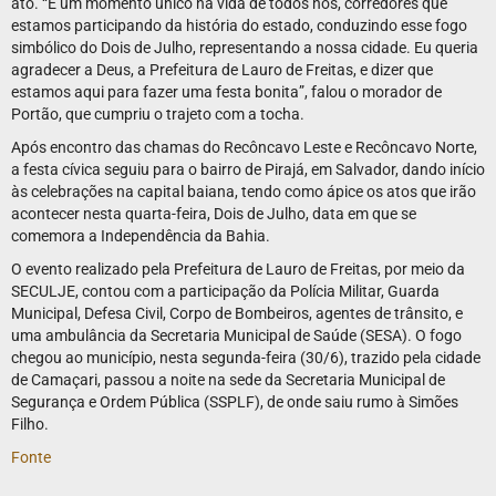
ato. “É um momento único na vida de todos nós, corredores que
estamos participando da história do estado, conduzindo esse fogo
simbólico do Dois de Julho, representando a nossa cidade. Eu queria
agradecer a Deus, a Prefeitura de Lauro de Freitas, e dizer que
estamos aqui para fazer uma festa bonita”, falou o morador de
Portão, que cumpriu o trajeto com a tocha.
Após encontro das chamas do Recôncavo Leste e Recôncavo Norte,
a festa cívica seguiu para o bairro de Pirajá, em Salvador, dando início
às celebrações na capital baiana, tendo como ápice os atos que irão
acontecer nesta quarta-feira, Dois de Julho, data em que se
comemora a Independência da Bahia.
O evento realizado pela Prefeitura de Lauro de Freitas, por meio da
SECULJE, contou com a participação da Polícia Militar, Guarda
Municipal, Defesa Civil, Corpo de Bombeiros, agentes de trânsito, e
uma ambulância da Secretaria Municipal de Saúde (SESA). O fogo
chegou ao município, nesta segunda-feira (30/6), trazido pela cidade
de Camaçari, passou a noite na sede da Secretaria Municipal de
Segurança e Ordem Pública (SSPLF), de onde saiu rumo à Simões
Filho.
Fonte