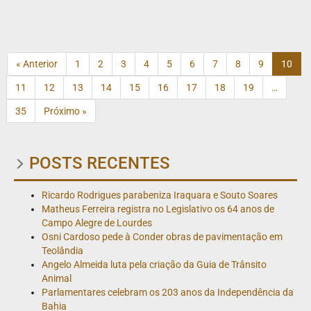
« Anterior
1
2
3
4
5
6
7
8
9
10
11
12
13
14
15
16
17
18
19
…
35
Próximo »
POSTS RECENTES
Ricardo Rodrigues parabeniza Iraquara e Souto Soares
Matheus Ferreira registra no Legislativo os 64 anos de
Campo Alegre de Lourdes
Osni Cardoso pede à Conder obras de pavimentação em
Teolândia
Angelo Almeida luta pela criação da Guia de Trânsito
Animal
Parlamentares celebram os 203 anos da Independência da
Bahia