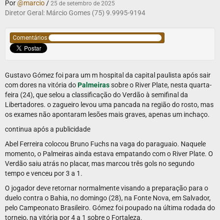
Por
@marcio
/
25 de setembro de 2025
Diretor Geral: Márcio Gomes (75) 9.9995-9194
Comentários
Gustavo Gómez foi para um m hospital da capital paulista após sair
com dores na vitória do
Palmeiras
sobre o River Plate, nesta quarta-
feira (24), que selou a classificação do Verdão à semifinal da
Libertadores. o zagueiro levou uma pancada na região do rosto, mas
os exames não apontaram lesões mais graves, apenas um inchaço.
continua após a publicidade
Abel Ferreira colocou Bruno Fuchs na vaga do paraguaio. Naquele
momento, o Palmeiras ainda estava empatando com o River Plate. O
Verdão saiu atrás no placar, mas marcou três gols no segundo
tempo e venceu por 3 a 1.
O jogador deve retornar normalmente visando a preparação para o
duelo contra o Bahia, no domingo (28), na Fonte Nova, em Salvador,
pelo Campeonato Brasileiro. Gómez foi poupado na última rodada do
torneio, na vitória por 4 a 1 sobre o Fortaleza.