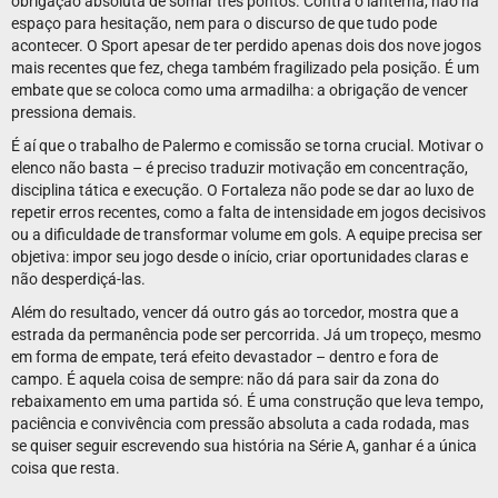
obrigação absoluta de somar três pontos. Contra o lanterna, não há
espaço para hesitação, nem para o discurso de que tudo pode
acontecer. O Sport apesar de ter perdido apenas dois dos nove jogos
mais recentes que fez, chega também fragilizado pela posição. É um
embate que se coloca como uma armadilha: a obrigação de vencer
pressiona demais.
É aí que o trabalho de Palermo e comissão se torna crucial. Motivar o
elenco não basta – é preciso traduzir motivação em concentração,
disciplina tática e execução. O Fortaleza não pode se dar ao luxo de
repetir erros recentes, como a falta de intensidade em jogos decisivos
ou a dificuldade de transformar volume em gols. A equipe precisa ser
objetiva: impor seu jogo desde o início, criar oportunidades claras e
não desperdiçá-las.
Além do resultado, vencer dá outro gás ao torcedor, mostra que a
estrada da permanência pode ser percorrida. Já um tropeço, mesmo
em forma de empate, terá efeito devastador – dentro e fora de
campo. É aquela coisa de sempre: não dá para sair da zona do
rebaixamento em uma partida só. É uma construção que leva tempo,
paciência e convivência com pressão absoluta a cada rodada, mas
se quiser seguir escrevendo sua história na Série A, ganhar é a única
coisa que resta.