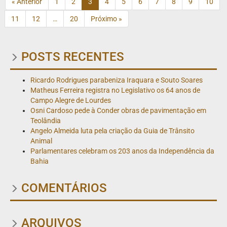
« Anterior
1
2
3
4
5
6
7
8
9
10
11
12
…
20
Próximo »
POSTS RECENTES
Ricardo Rodrigues parabeniza Iraquara e Souto Soares
Matheus Ferreira registra no Legislativo os 64 anos de
Campo Alegre de Lourdes
Osni Cardoso pede à Conder obras de pavimentação em
Teolândia
Angelo Almeida luta pela criação da Guia de Trânsito
Animal
Parlamentares celebram os 203 anos da Independência da
Bahia
COMENTÁRIOS
ARQUIVOS