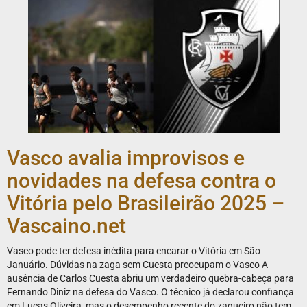
Vasco avalia improvisos e
novidades na defesa contra o
Vitória pelo Brasileirão 2025 –
Vascaino.net
Vasco pode ter defesa inédita para encarar o Vitória em São
Januário. Dúvidas na zaga sem Cuesta preocupam o Vasco A
ausência de Carlos Cuesta abriu um verdadeiro quebra-cabeça para
Fernando Diniz na defesa do Vasco. O técnico já declarou confiança
em Lucas Oliveira, mas o desempenho recente do zagueiro não tem