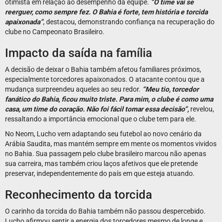
otimista em relação ao desempenho da equipe.
“O time vai se
reerguer, como sempre fez. O Bahia é forte, tem história e torcida
apaixonada”
, destacou, demonstrando confiança na recuperação do
clube no Campeonato Brasileiro.
Impacto da saída na família
A decisão de deixar o Bahia também afetou familiares próximos,
especialmente torcedores apaixonados. O atacante contou que a
mudança surpreendeu aqueles ao seu redor.
“Meu tio, torcedor
fanático do Bahia, ficou muito triste. Para mim, o clube é como uma
casa, um time do coração. Não foi fácil tomar essa decisão”,
revelou,
ressaltando a importância emocional que o clube tem para ele.
No Neom, Lucho vem adaptando seu futebol ao novo cenário da
Arábia Saudita, mas mantém sempre em mente os momentos vividos
no Bahia. Sua passagem pelo clube brasileiro marcou não apenas
sua carreira, mas também criou laços afetivos que ele pretende
preservar, independentemente do país em que esteja atuando.
Reconhecimento da torcida
O carinho da torcida do Bahia também não passou despercebido.
Lucho afirmou sentir a energia dos torcedores mesmo de longe e