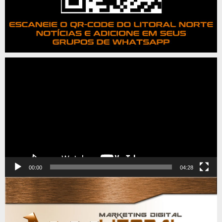
Tocador
de
vídeo
00:00
04:28