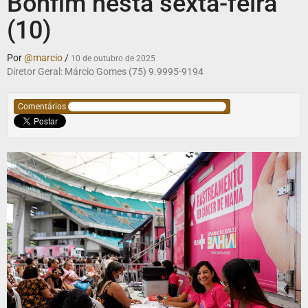
Bonfim nesta sexta-feira
(10)
Por
@marcio
/
10 de outubro de 2025
Diretor Geral: Márcio Gomes (75) 9.9995-9194
Comentários