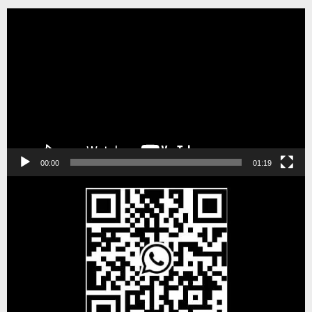
Tocador
de
vídeo
00:00
01:19